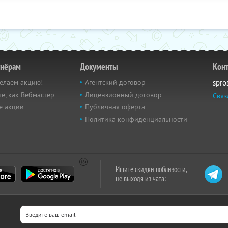
тнёрам
Документы
Кон
елаем акцию!
Агентский договор
spro
е, как Вебмастер
Лицензионный договор
Связ
е акции
Публичная оферта
Политика конфиденциальности
Ищите скидки поблизости,
не выходя из чата: