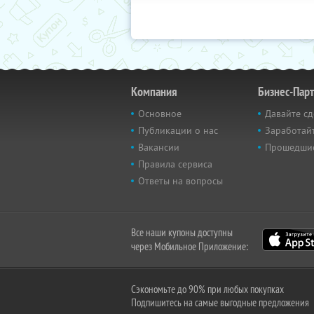
Компания
Бизнес-Пар
Основное
Давайте сд
Публикации о нас
Заработайт
Вакансии
Прошедши
Правила сервиса
Ответы на вопросы
Все наши купоны доступны
через Мобильное Приложение:
Сэкономьте до 90% при любых покупках
Подпишитесь на самые выгодные предложения