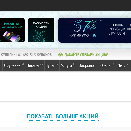
КУПИЛИ:
141 692 515
КУПОНОВ
ДАВАЙТЕ СДЕЛАЕМ АКЦИЮ!
1
31
26
13
14
1
17
6
Обучение
Товары
Туры
Услуги
Здоровье
Отели
Дети
ПОКАЗАТЬ БОЛЬШЕ АКЦИЙ