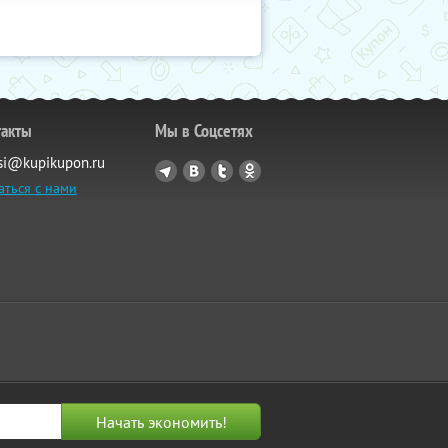
такты
Мы в Соцсетях
si@kupikupon.ru
аться с нами