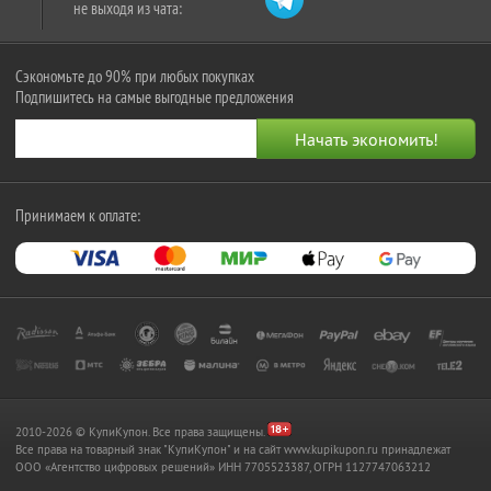
не выходя из чата:
Сэкономьте до 90% при любых покупках
Подпишитесь на самые выгодные предложения
Принимаем к оплате:
2010-2026 © КупиКупон. Все права защищены.
Все права на товарный знак "КупиКупон" и на сайт www.kupikupon.ru принадлежат
OOO «Агентство цифровых решений» ИНН 7705523387, ОГРН 1127747063212