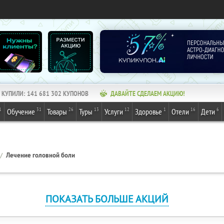
КУПИЛИ:
141 681 302
КУПОНОВ
ДАВАЙТЕ СДЕЛАЕМ АКЦИЮ!
1
31
26
13
12
1
16
6
Обучение
Товары
Туры
Услуги
Здоровье
Отели
Дети
Лечение головной боли
ПОКАЗАТЬ БОЛЬШЕ АКЦИЙ