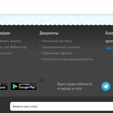
тнёрам
Документы
Кон
елаем акцию!
Агентский договор
spro
е, как Вебмастер
Лицензионный договор
Связ
е акции
Публичная оферта
Политика конфиденциальности
Ищите скидки поблизости,
не выходя из чата: