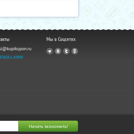
такты
Мы в Соцсетях
si@kupikupon.ru
аться с нами