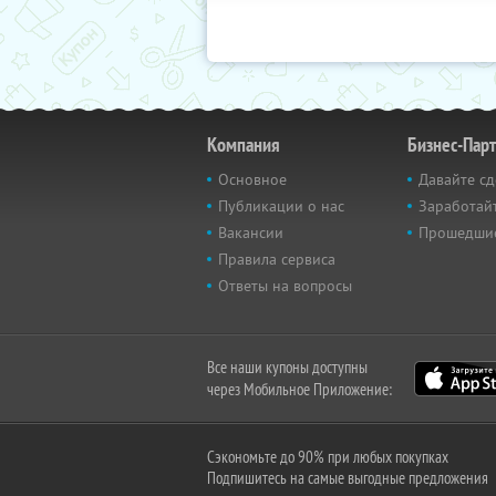
Компания
Бизнес-Пар
Основное
Давайте сд
Публикации о нас
Заработайт
Вакансии
Прошедши
Правила сервиса
Ответы на вопросы
Все наши купоны доступны
через Мобильное Приложение:
Сэкономьте до 90% при любых покупках
Подпишитесь на самые выгодные предложения