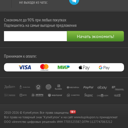
не выходя из чата:
Сэкономьте до 90% при любых покупках
Подпишитесь на самые выгодные предложения
Принимаем к оплате:
2010-2026 © КупиКупон. Все права защищены.
Все права на товарный знак "КупиКупон" и на сайт www.kupikupon.ru принадлежат
OOO «Агентство цифровых решений» ИНН 7705523387, ОГРН 1127747063212