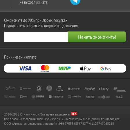
не выходя из чата:
Сэкономьте до 90% при любых покупках
Подпишитесь на самые выгодные предложения
Принимаем к оплате:
2010-2026 © КупиКупон. Все права защищены.
Все права на товарный знак "КупиКупон" и на сайт www.kupikupon.ru принадлежат
OOO «Агентство цифровых решений» ИНН 7705523387, ОГРН 1127747063212