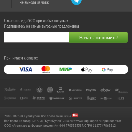
не выходя из чата:
Сэкономьте до 90% при любых покупках
Подпишитесь на самые выгодные предложения
Принимаем к оплате:
2010-2026 © КупиКупон. Все права защищены.
Все права на товарный знак "КупиКупон" и на сайт www.kupikupon.ru принадлежат
OOO «Агентство цифровых решений» ИНН 7705523387, ОГРН 1127747063212