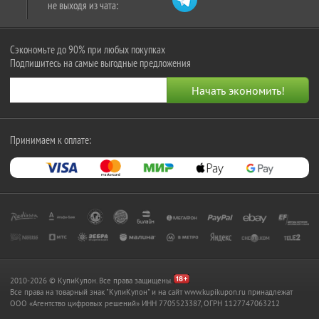
не выходя из чата:
Сэкономьте до 90% при любых покупках
Подпишитесь на самые выгодные предложения
Принимаем к оплате:
2010-2026 © КупиКупон. Все права защищены.
Все права на товарный знак "КупиКупон" и на сайт www.kupikupon.ru принадлежат
OOO «Агентство цифровых решений» ИНН 7705523387, ОГРН 1127747063212