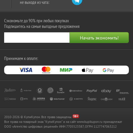
не выходя из чата:
Сэкономьте до 90% при любых покупках
Подпишитесь на самые выгодные предложения
Принимаем к оплате:
2010-2026 © КупиКупон. Все права защищены.
Все права на товарный знак "КупиКупон" и на сайт www.kupikupon.ru принадлежат
OOO «Агентство цифровых решений» ИНН 7705523387, ОГРН 1127747063212