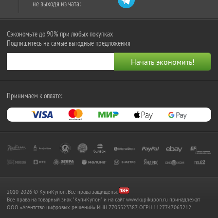
не выходя из чата:
Сэкономьте до 90% при любых покупках
Подпишитесь на самые выгодные предложения
Принимаем к оплате:
2010-2026 © КупиКупон. Все права защищены.
Все права на товарный знак "КупиКупон" и на сайт www.kupikupon.ru принадлежат
OOO «Агентство цифровых решений» ИНН 7705523387, ОГРН 1127747063212