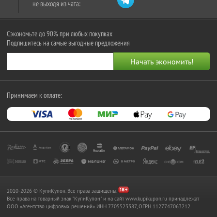
не выходя из чата:
Сэкономьте до 90% при любых покупках
Подпишитесь на самые выгодные предложения
Принимаем к оплате:
2010-2026 © КупиКупон. Все права защищены.
Все права на товарный знак "КупиКупон" и на сайт www.kupikupon.ru принадлежат
OOO «Агентство цифровых решений» ИНН 7705523387, ОГРН 1127747063212