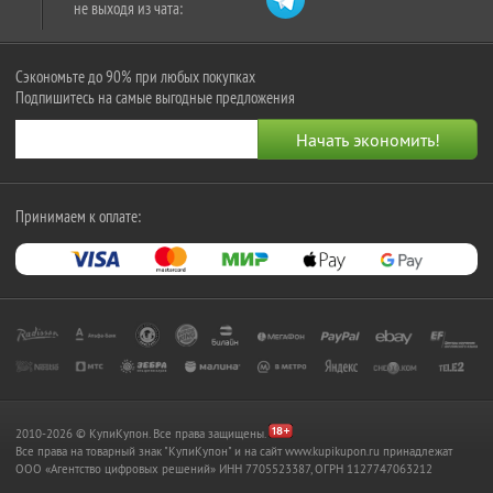
не выходя из чата:
Сэкономьте до 90% при любых покупках
Подпишитесь на самые выгодные предложения
Принимаем к оплате:
2010-2026 © КупиКупон. Все права защищены.
Все права на товарный знак "КупиКупон" и на сайт www.kupikupon.ru принадлежат
OOO «Агентство цифровых решений» ИНН 7705523387, ОГРН 1127747063212