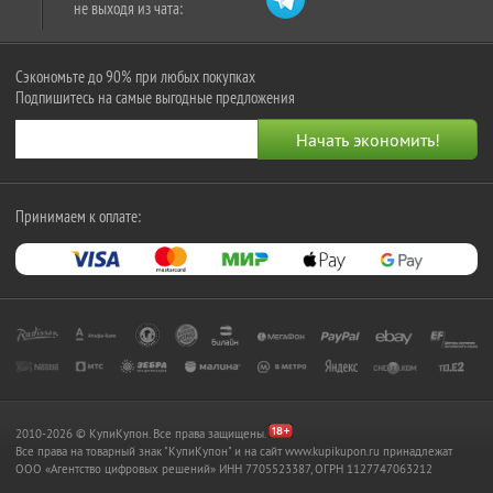
не выходя из чата:
Сэкономьте до 90% при любых покупках
Подпишитесь на самые выгодные предложения
Принимаем к оплате:
2010-2026 © КупиКупон. Все права защищены.
Все права на товарный знак "КупиКупон" и на сайт www.kupikupon.ru принадлежат
OOO «Агентство цифровых решений» ИНН 7705523387, ОГРН 1127747063212