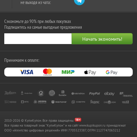
не выходя из чата:
Сэкономьте до 90% при любых покупках
Подпишитесь на самые выгодные предложения
Принимаем к оплате:
2010-2026 © КупиКупон. Все права защищены.
Все права на товарный знак "КупиКупон" и на сайт www.kupikupon.ru принадлежат
OOO «Агентство цифровых решений» ИНН 7705523387, ОГРН 1127747063212