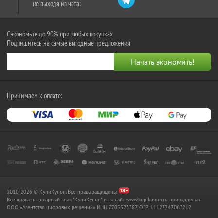
не выходя из чата:
Сэкономьте до 90% при любых покупках
Подпишитесь на самые выгодные предложения
Принимаем к оплате:
2010-2026 © КупиКупон. Все права защищены.
Все права на товарный знак "КупиКупон" и на сайт www.kupikupon.ru принадлежат
OOO «Агентство цифровых решений» ИНН 7705523387, ОГРН 1127747063212