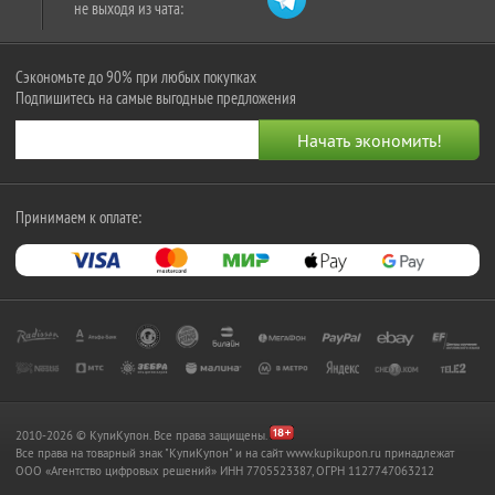
не выходя из чата:
Сэкономьте до 90% при любых покупках
Подпишитесь на самые выгодные предложения
Принимаем к оплате:
2010-2026 © КупиКупон. Все права защищены.
Все права на товарный знак "КупиКупон" и на сайт www.kupikupon.ru принадлежат
OOO «Агентство цифровых решений» ИНН 7705523387, ОГРН 1127747063212