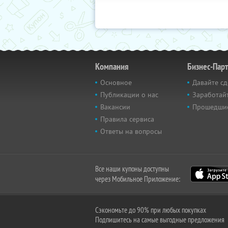
Компания
Бизнес-Пар
Основное
Давайте сд
Публикации о нас
Заработайт
Вакансии
Прошедши
Правила сервиса
Ответы на вопросы
Все наши купоны доступны
через Мобильное Приложение:
Сэкономьте до 90% при любых покупках
Подпишитесь на самые выгодные предложения