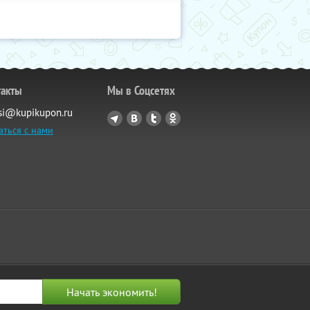
такты
Мы в Соцсетях
si@kupikupon.ru
аться с нами