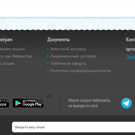
тнёрам
Документы
Кон
елаем акцию!
Агентский договор
spro
е, как Вебмастер
Лицензионный договор
Связ
е акции
Публичная оферта
Политика конфиденциальности
Ищите скидки поблизости,
не выходя из чата: