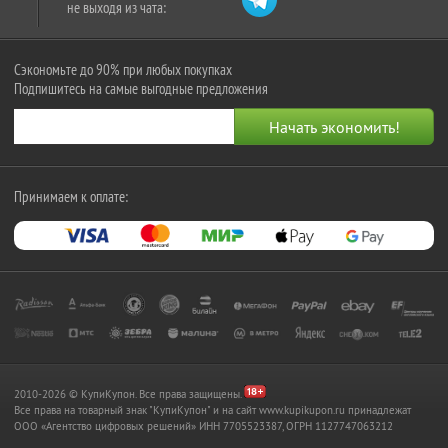
не выходя из чата:
Сэкономьте до 90% при любых покупках
Подпишитесь на самые выгодные предложения
Принимаем к оплате:
2010-2026 © КупиКупон. Все права защищены.
Все права на товарный знак "КупиКупон" и на сайт www.kupikupon.ru принадлежат
OOO «Агентство цифровых решений» ИНН 7705523387, ОГРН 1127747063212