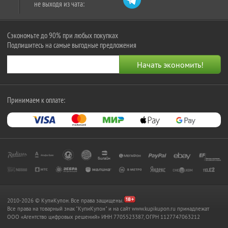
не выходя из чата:
Сэкономьте до 90% при любых покупках
Подпишитесь на самые выгодные предложения
Принимаем к оплате:
2010-2026 © КупиКупон. Все права защищены.
Все права на товарный знак "КупиКупон" и на сайт www.kupikupon.ru принадлежат
OOO «Агентство цифровых решений» ИНН 7705523387, ОГРН 1127747063212