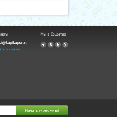
такты
Мы в Соцсетях
si@kupikupon.ru
аться с нами