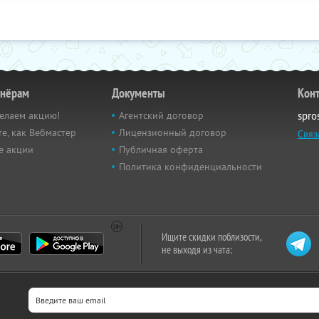
тнёрам
Документы
Кон
елаем акцию!
Агентский договор
spro
е, как Вебмастер
Лицензионный договор
Связ
е акции
Публичная оферта
Политика конфиденциальности
Ищите скидки поблизости,
не выходя из чата: