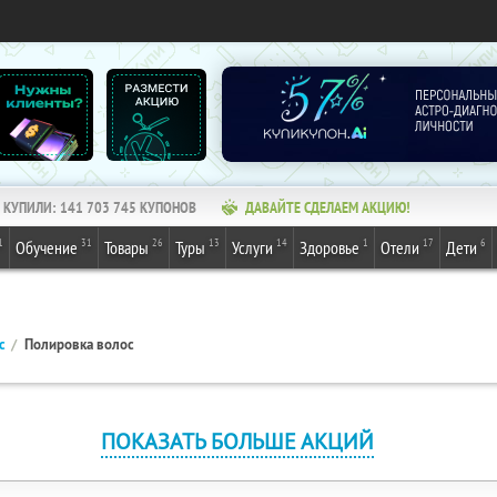
КУПИЛИ:
141 703 745
КУПОНОВ
ДАВАЙТЕ СДЕЛАЕМ АКЦИЮ!
1
31
26
13
14
1
17
6
Обучение
Товары
Туры
Услуги
Здоровье
Отели
Дети
с
Полировка волос
ПОКАЗАТЬ БОЛЬШЕ АКЦИЙ