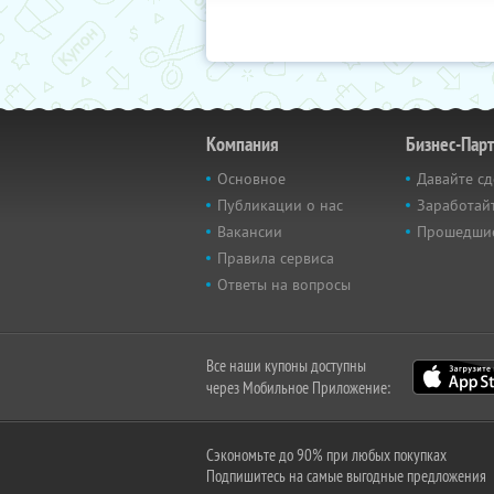
Компания
Бизнес-Пар
Основное
Давайте сд
Публикации о нас
Заработайт
Вакансии
Прошедши
Правила сервиса
Ответы на вопросы
Все наши купоны доступны
через Мобильное Приложение:
Сэкономьте до 90% при любых покупках
Подпишитесь на самые выгодные предложения