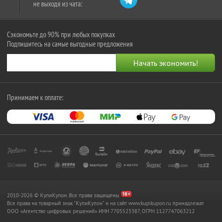
не выходя из чата:
Сэкономьте до 90% при любых покупках
Подпишитесь на самые выгодные предложения
Принимаем к оплате:
2010-2026 © КупиКупон. Все права защищены.
Все права на товарный знак "КупиКупон" и на сайт www.kupikupon.ru принадлежат
OOO «Агентство цифровых решений» ИНН 7705523387, ОГРН 1127747063212