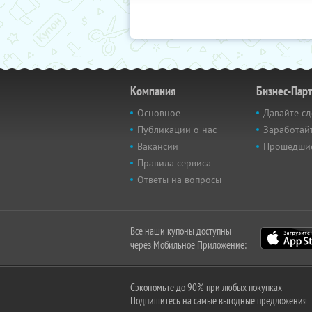
Компания
Бизнес-Пар
Основное
Давайте сд
Публикации о нас
Заработайт
Вакансии
Прошедши
Правила сервиса
Ответы на вопросы
Все наши купоны доступны
через Мобильное Приложение:
Сэкономьте до 90% при любых покупках
Подпишитесь на самые выгодные предложения