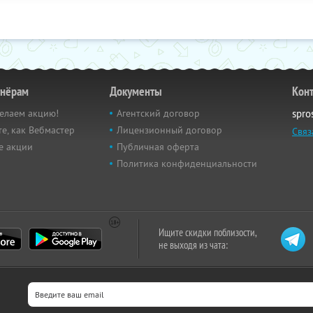
тнёрам
Документы
Кон
елаем акцию!
Агентский договор
spro
е, как Вебмастер
Лицензионный договор
Связ
е акции
Публичная оферта
Политика конфиденциальности
Ищите скидки поблизости,
не выходя из чата: