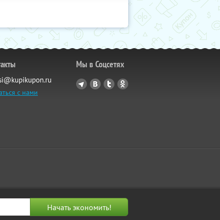
такты
Мы в Соцсетях
si@kupikupon.ru
аться с нами