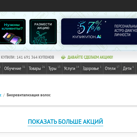
КУПИЛИ:
141 691 364
КУПОНОВ
ДАВАЙТЕ СДЕЛАЕМ АКЦИЮ!
1
31
26
13
14
1
17
6
Обучение
Товары
Туры
Услуги
Здоровье
Отели
Дети
с
Биоревитализация волос
ПОКАЗАТЬ БОЛЬШЕ АКЦИЙ