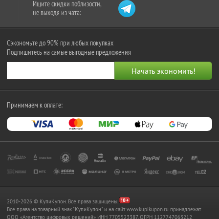
Ищите скидки поблизости,
не выходя из чата:
Сэкономьте до 90% при любых покупках
Подпишитесь на самые выгодные предложения
Принимаем к оплате:
2010-2026 © КупиКупон. Все права защищены.
Все права на товарный знак "КупиКупон" и на сайт www.kupikupon.ru принадлежат
OOO «Агентство цифровых решений» ИНН 7705523387, ОГРН 1127747063212