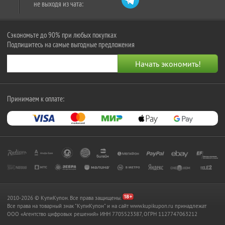
не выходя из чата:
Сэкономьте до 90% при любых покупках
Подпишитесь на самые выгодные предложения
Принимаем к оплате:
2010-2026 © КупиКупон. Все права защищены.
Все права на товарный знак "КупиКупон" и на сайт www.kupikupon.ru принадлежат
OOO «Агентство цифровых решений» ИНН 7705523387, ОГРН 1127747063212