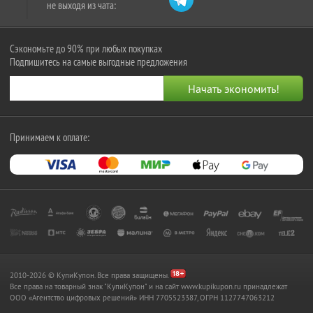
не выходя из чата:
Сэкономьте до 90% при любых покупках
Подпишитесь на самые выгодные предложения
Принимаем к оплате:
2010-2026 © КупиКупон. Все права защищены.
Все права на товарный знак "КупиКупон" и на сайт www.kupikupon.ru принадлежат
OOO «Агентство цифровых решений» ИНН 7705523387, ОГРН 1127747063212