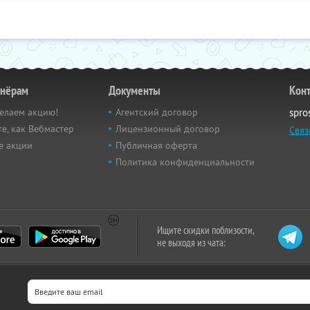
тнёрам
Документы
Кон
елаем акцию!
Агентский договор
spro
е, как Вебмастер
Лицензионный договор
Связ
е акции
Публичная оферта
Политика конфиденциальности
Ищите скидки поблизости,
не выходя из чата: