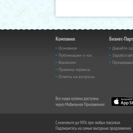
Компания
Бизнес-Пар
Основное
Давайте сд
Публикации о нас
Заработайт
Вакансии
Прошедши
Правила сервиса
Ответы на вопросы
Все наши купоны доступны
через Мобильное Приложение:
Сэкономьте до 90% при любых покупках
Подпишитесь на самые выгодные предложения