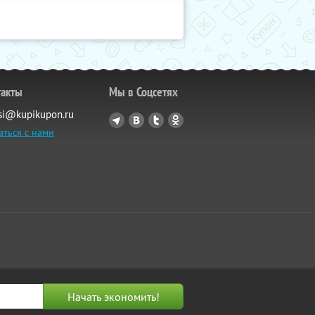
такты
Мы в Соцсетях
si@kupikupon.ru
аться с нами