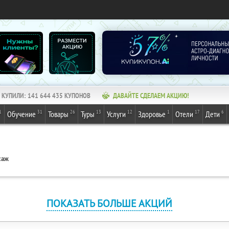
КУПИЛИ:
141 644 436
КУПОНОВ
ДАВАЙТЕ СДЕЛАЕМ АКЦИЮ!
1
31
26
13
12
1
17
6
Обучение
Товары
Туры
Услуги
Здоровье
Отели
Дети
саж
ПОКАЗАТЬ БОЛЬШЕ АКЦИЙ