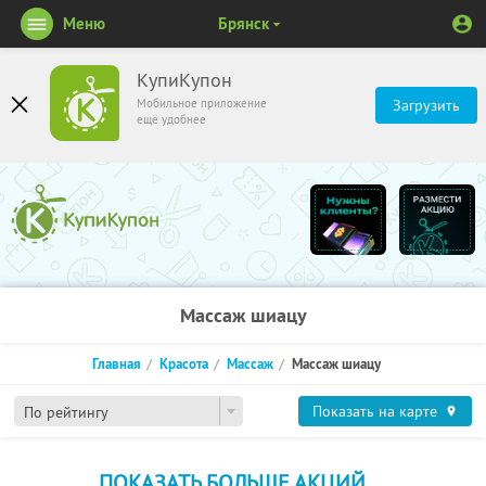
Меню
Брянск
КупиКупон
Мобильное приложение
Загрузить
ещё удобнее
Массаж шиацу
Главная
Красота
Массаж
Массаж шиацу
Показать на карте
По рейтингу
ПОКАЗАТЬ БОЛЬШЕ АКЦИЙ