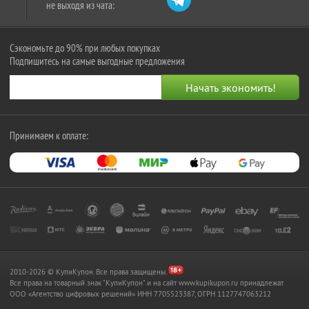
не выходя из чата:
Сэкономьте до 90% при любых покупках
Подпишитесь на самые выгодные предложения
Принимаем к оплате:
2010-2026 © КупиКупон. Все права защищены.
Все права на товарный знак "КупиКупон" и на сайт www.kupikupon.ru принадлежат
OOO «Агентство цифровых решений» ИНН 7705523387, ОГРН 1127747063212