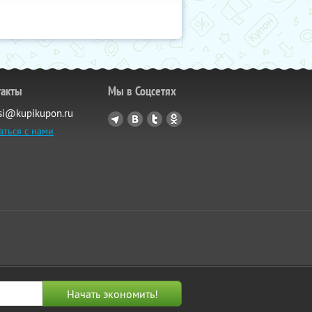
такты
Мы в Соцсетях
si@kupikupon.ru
аться с нами