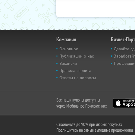
Компания
Бизнес-Пар
Основное
Давайте сд
Публикации о нас
Заработайт
Вакансии
Прошедши
Правила сервиса
Ответы на вопросы
Все наши купоны доступны
через Мобильное Приложение:
Сэкономьте до 90% при любых покупках
Подпишитесь на самые выгодные предложения