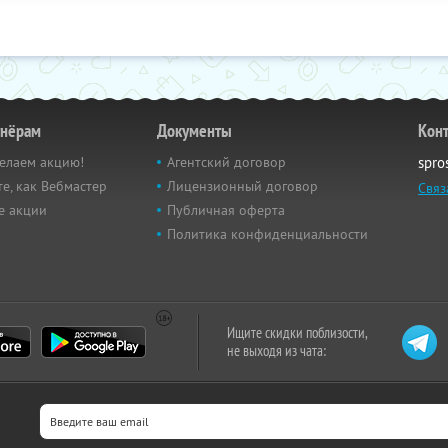
тнёрам
Документы
Кон
елаем акцию!
Агентский договор
spro
е, как Вебмастер
Лицензионный договор
Связ
е акции
Публичная оферта
Политика конфиденциальности
Ищите скидки поблизости,
не выходя из чата: