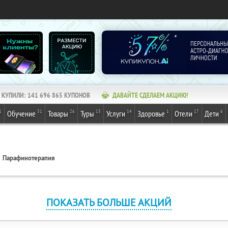
КУПИЛИ:
141 696 865
КУПОНОВ
ДАВАЙТЕ СДЕЛАЕМ АКЦИЮ!
1
31
26
13
14
1
17
6
Обучение
Товары
Туры
Услуги
Здоровье
Отели
Дети
Парафинотерапия
ПОКАЗАТЬ БОЛЬШЕ АКЦИЙ