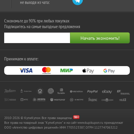
не выходя из чата:
Сэкономьте до 90% при любых покупках
Подпишитесь на самые выгодные предложения
Принимаем к оплате:
2010-2026 © КупиКупон. Все права защищены.
Все права на товарный знак "КупиКупон" и на сайт www.kupikupon.ru принадлежат
OOO «Агентство цифровых решений» ИНН 7705523387, ОГРН 1127747063212