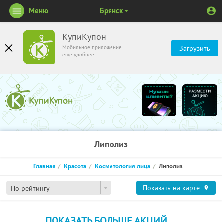
Меню
Брянск
КупиКупон
Мобильное приложение
Загрузить
ещё удобнее
Липолиз
Главная
Красота
Косметология лица
Липолиз
Показать на карте
По рейтингу
ПОКАЗАТЬ БОЛЬШЕ АКЦИЙ