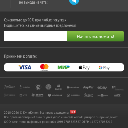
не выходя из чата:
Сэкономьте до 90% при любых покупках
Подпишитесь на самые выгодные предложения
Принимаем к оплате:
2010-2026 © КупиКупон. Все права защищены.
Все права на товарный знак "КупиКупон" и на сайт www.kupikupon.ru принадлежат
OOO «Агентство цифровых решений» ИНН 7705523387, ОГРН 1127747063212