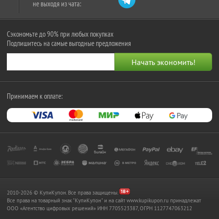
не выходя из чата:
Сэкономьте до 90% при любых покупках
Подпишитесь на самые выгодные предложения
Принимаем к оплате:
2010-2026 © КупиКупон. Все права защищены.
Все права на товарный знак "КупиКупон" и на сайт www.kupikupon.ru принадлежат
OOO «Агентство цифровых решений» ИНН 7705523387, ОГРН 1127747063212