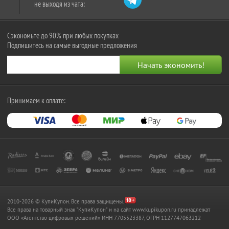
не выходя из чата:
Сэкономьте до 90% при любых покупках
Подпишитесь на самые выгодные предложения
Принимаем к оплате:
2010-2026 © КупиКупон. Все права защищены.
Все права на товарный знак "КупиКупон" и на сайт www.kupikupon.ru принадлежат
OOO «Агентство цифровых решений» ИНН 7705523387, ОГРН 1127747063212