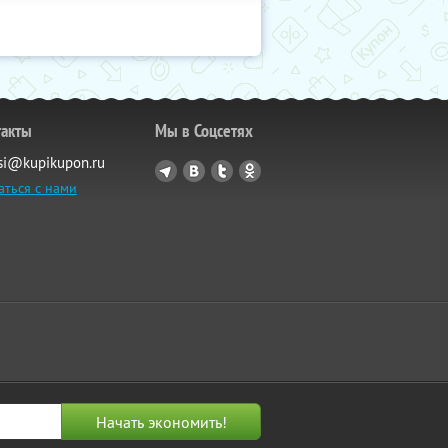
такты
Мы в Соцсетях
si@kupikupon.ru
аться с нами