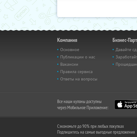
Компания
Бизнес-Пар
Основное
Давайте сд
Публикации о нас
Заработайт
Вакансии
Прошедши
Правила сервиса
Ответы на вопросы
Все наши купоны доступны
через Мобильное Приложение:
Сэкономьте до 90% при любых покупках
Подпишитесь на самые выгодные предложения