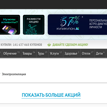
КУПИЛИ:
141 637 468
КУПОНОВ
ДАВАЙТЕ СДЕЛАЕМ АКЦИЮ!
1
31
26
13
12
1
17
6
Обучение
Товары
Туры
Услуги
Здоровье
Отели
Дети
Электроэпиляция
ПОКАЗАТЬ БОЛЬШЕ АКЦИЙ