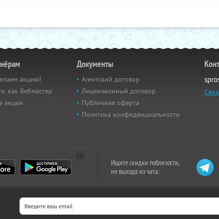
тнёрам
Документы
Кон
елаем акцию!
Агентский договор
spro
е, как Вебмастер
Лицензионный договор
Связ
е акции
Публичная оферта
Политика конфиденциальности
Ищите скидки поблизости,
не выходя из чата: