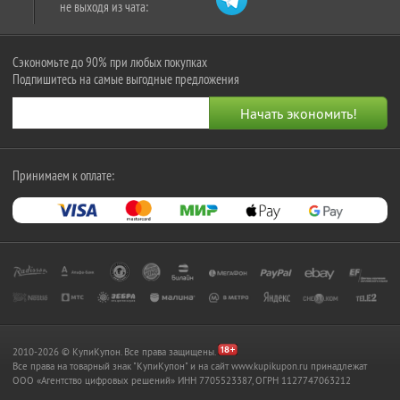
не выходя из чата:
Сэкономьте до 90% при любых покупках
Подпишитесь на самые выгодные предложения
Принимаем к оплате:
2010-2026 © КупиКупон. Все права защищены.
Все права на товарный знак "КупиКупон" и на сайт www.kupikupon.ru принадлежат
OOO «Агентство цифровых решений» ИНН 7705523387, ОГРН 1127747063212