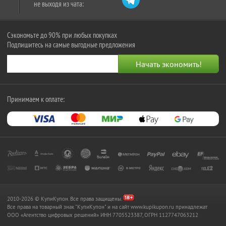
не выходя из чата:
Сэкономьте до 90% при любых покупках
Подпишитесь на самые выгодные предложения
Принимаем к оплате:
2010-2026 © КупиКупон. Все права защищены.
Все права на товарный знак "КупиКупон" и на сайт www.kupikupon.ru принадлежат
OOO «Агентство цифровых решений» ИНН 7705523387, ОГРН 1127747063212