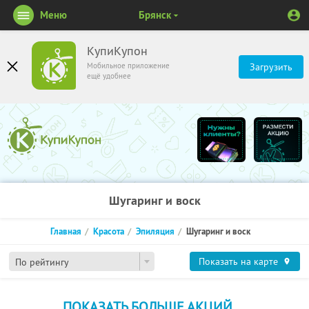
Меню
Брянск
КупиКупон
Мобильное приложение
Загрузить
ещё удобнее
Шугаринг и воск
Главная
Красота
Эпиляция
Шугаринг и воск
Показать на карте
По рейтингу
ПОКАЗАТЬ БОЛЬШЕ АКЦИЙ