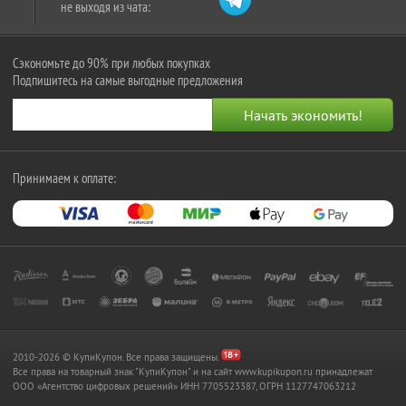
не выходя из чата:
Сэкономьте до 90% при любых покупках
Подпишитесь на самые выгодные предложения
Принимаем к оплате:
2010-2026 © КупиКупон. Все права защищены.
Все права на товарный знак "КупиКупон" и на сайт www.kupikupon.ru принадлежат
OOO «Агентство цифровых решений» ИНН 7705523387, ОГРН 1127747063212