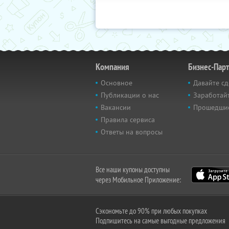
Компания
Бизнес-Пар
Основное
Давайте сд
Публикации о нас
Заработайт
Вакансии
Прошедши
Правила сервиса
Ответы на вопросы
Все наши купоны доступны
через Мобильное Приложение:
Сэкономьте до 90% при любых покупках
Подпишитесь на самые выгодные предложения