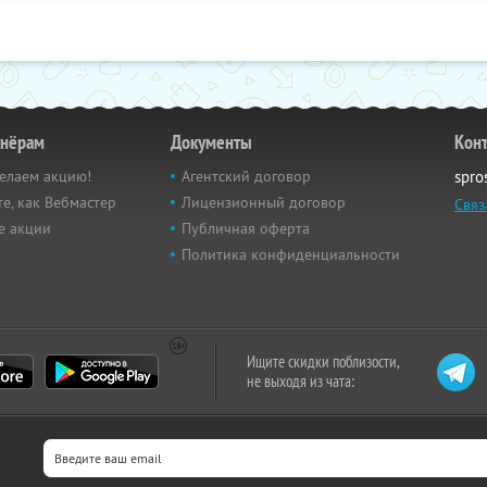
тнёрам
Документы
Кон
елаем акцию!
Агентский договор
spro
е, как Вебмастер
Лицензионный договор
Связ
е акции
Публичная оферта
Политика конфиденциальности
Ищите скидки поблизости,
не выходя из чата: