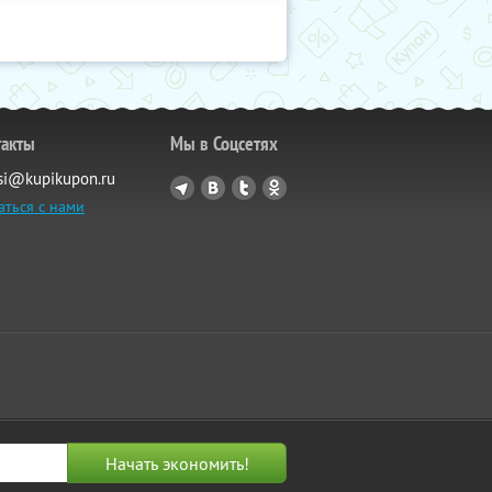
такты
Мы в Соцсетях
si@kupikupon.ru
аться с нами