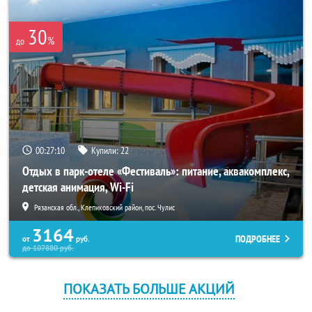
30
%
до
00:27:10
Купили:
22
Отдых в парк-отеле «Фестиваль»: питание, аквакомплекс,
детская анимация, Wi-Fi
Рязанская обл., Клепиковский район, пос. Чулис
3164
ПОДРОБНЕЕ
от
руб.
до
107880
руб.
ПОКАЗАТЬ БОЛЬШЕ АКЦИЙ