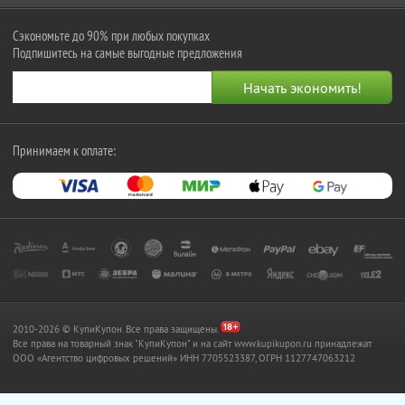
Сэкономьте до 90% при любых покупках
Подпишитесь на самые выгодные предложения
Принимаем к оплате:
2010-2026 © КупиКупон. Все права защищены.
Все права на товарный знак "КупиКупон" и на сайт www.kupikupon.ru принадлежат
OOO «Агентство цифровых решений» ИНН 7705523387, ОГРН 1127747063212