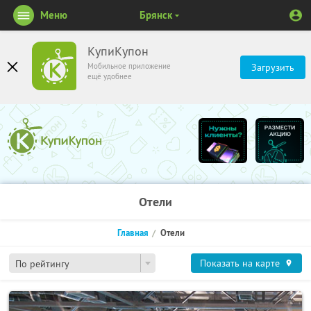
Меню
Брянск
КупиКупон
Мобильное приложение
Загрузить
ещё удобнее
Отели
Главная
Отели
Показать на карте
По рейтингу