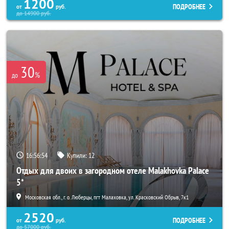
1200
ПОДРОБНЕЕ
от
руб.
до
14900
руб.
30
%
до
16:56:52
Купили:
12
Отдых для двоих в загородном отеле Malakhovka Palace
5*
Московская обл., г. о. Люберцы, пгт Малаховка, ул. Красковский Обрыв, 7к1
2520
ПОДРОБНЕЕ
от
руб.
до
57000
руб.