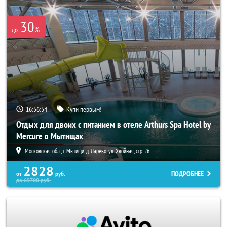
30
%
до
16:56:52
Купи первым!
Отдых для двоих с питанием в отеле Arthurs Spa Hotel by
Mercure в Мытищах
Московская обл., г. Мытищи, д. Ларево, ул. Хвойная, стр. 26
2828
ПОДРОБНЕЕ
от
руб.
до
65700
руб.