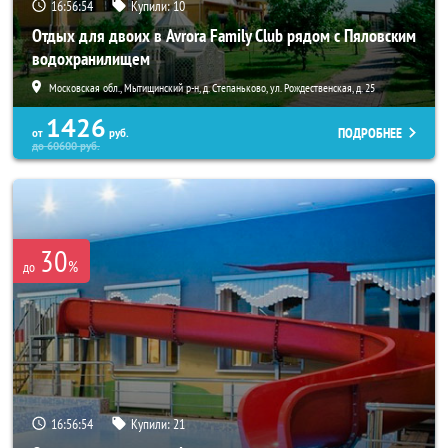
16:56:52
Купили:
10
Отдых для двоих в Avrora Family Club рядом с Пяловским
водохранилищем
Московская обл., Мытищинский р-н, д. Степаньково, ул. Рождественская, д. 25
1426
ПОДРОБНЕЕ
от
руб.
до
60600
руб.
30
%
до
16:56:52
Купили:
21