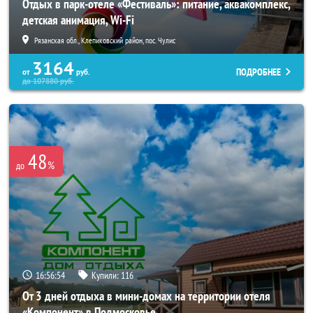
Отдых в парк-отеле «Фестиваль»: питание, аквакомплекс,
детская анимация, Wi-Fi
Рязанская обл., Клепиковский район, пос. Чулис
3164
ПОДРОБНЕЕ
от
руб.
до
107880
руб.
48
%
до
16:56:52
Купили:
116
От 3 дней отдыха в мини-домах на территории отеля
«Компонент» в Подмосковье