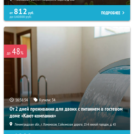
812
ПОДРОБНЕЕ
от
руб.
до
140800
руб.
48
%
до
16:56:52
Купили:
34
От 2 дней проживания для двоих с питанием в гостевом
доме «Кают-компания»
Ленинградская обл., г. Ломоносов, Сойкинская дорога, 15-й жилой городок, д. 43