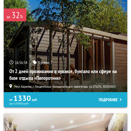
32
%
до
16:56:52
Купили:
7
От 2 дней проживания в куваксе, бунгало или сфере на
базе отдыха «Папоротник»
Респ. Карелия, г. Лахденпохья (Координаты для навигатора: 61.576291, 30.033301)
1330
ПОДРОБНЕЕ
от
руб.
до
17880
руб.