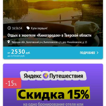
16:56:52
Купи первым!
Отдых в экоотеле «Киногородок» в Тверской области
Тверская обл., Бологовский р-н, Выползовское с/п, дер. Михайловское, д. 15
2530
ПОДРОБНЕЕ
от
руб.
до
173110
руб.
-15
%