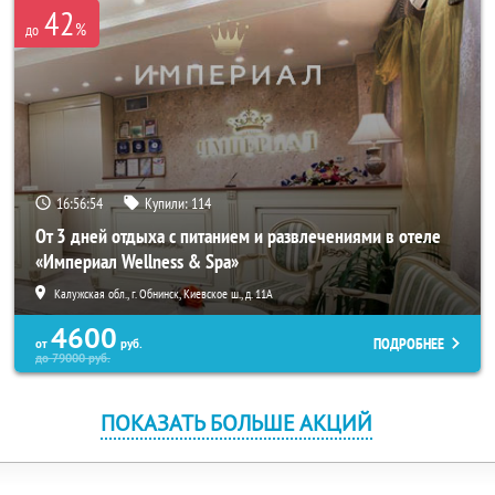
42
%
до
16:56:52
Купили:
114
От 3 дней отдыха с питанием и развлечениями в отеле
«Империал Wellness & Spa»
Калужская обл., г. Обнинск, Киевское ш., д. 11А
4600
ПОДРОБНЕЕ
от
руб.
до
79000
руб.
ПОКАЗАТЬ БОЛЬШЕ АКЦИЙ