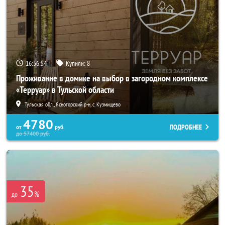
16:56:52
Купили:
8
Проживание в домике на выбор в загородном комплексе
«Терруар» в Тульской области
Тульская обл., Ясногорский р-н, с. Кузмищево
4780
ПОДРОБНЕЕ
от
руб.
до
57400
руб.
35
%
до