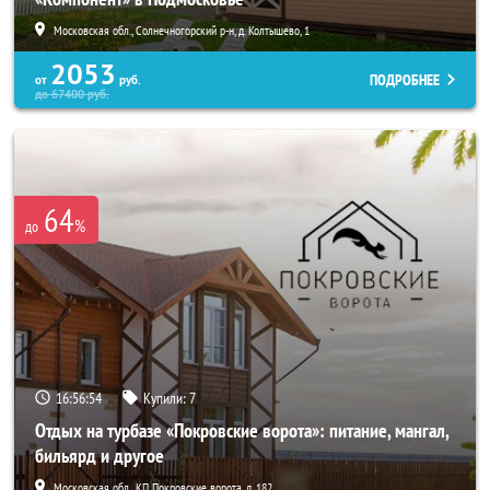
Московская обл., Солнечногорский р-н, д. Колтышево, 1
2053
ПОДРОБНЕЕ
от
руб.
до
67400
руб.
64
%
до
16:56:52
Купили:
7
Отдых на турбазе «Покровские ворота»: питание, мангал,
бильярд и другое
Московская обл., КП Покровские ворота, д. 182