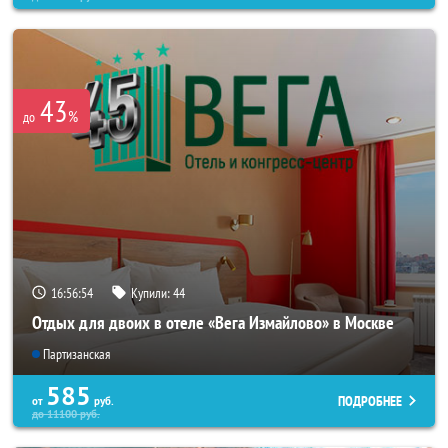
43
%
до
16:56:52
Купили:
44
Отдых для двоих в отеле «Вега Измайлово» в Москве
Партизанская
585
ПОДРОБНЕЕ
от
руб.
до
11100
руб.