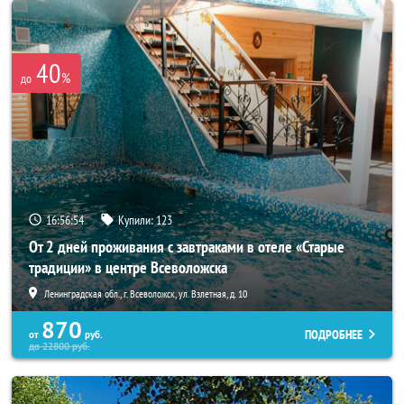
40
%
до
16:56:52
Купили:
123
От 2 дней проживания с завтраками в отеле «Старые
традиции» в центре Всеволожска
Ленинградская обл., г. Всеволожск, ул. Взлетная, д. 10
870
ПОДРОБНЕЕ
от
руб.
до
22800
руб.