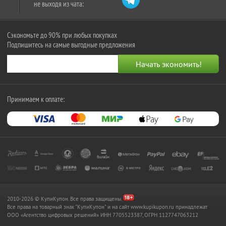
не выходя из чата:
Сэкономьте до 90% при любых покупках
Подпишитесь на самые выгодные предложения
Принимаем к оплате:
2010-2026 © КупиКупон. Все права защищены.
Все права на товарный знак "КупиКупон" и на сайт www.kupikupon.ru принадлежат
OOO «Агентство цифровых решений» ИНН 7705523387, ОГРН 1127747063212