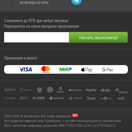
не выходя из чата:
Сэкономьте до 90% при любых покупках
Подпишитесь на самые выгодные предложения
Принимаем к оплате:
2010-2026 © КупиКупон. Все права защищены.
Все права на товарный знак "КупиКупон" и на сайт www.kupikupon.ru принадлежат
OOO «Агентство цифровых решений» ИНН 7705523387, ОГРН 1127747063212