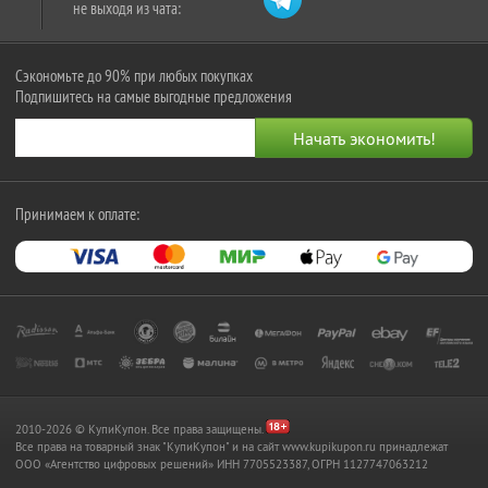
не выходя из чата:
Сэкономьте до 90% при любых покупках
Подпишитесь на самые выгодные предложения
Принимаем к оплате:
2010-2026 © КупиКупон. Все права защищены.
Все права на товарный знак "КупиКупон" и на сайт www.kupikupon.ru принадлежат
OOO «Агентство цифровых решений» ИНН 7705523387, ОГРН 1127747063212