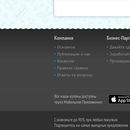
Компания
Бизнес-Пар
Основное
Давайте сд
Публикации о нас
Заработайт
Вакансии
Прошедши
Правила сервиса
Ответы на вопросы
Все наши купоны доступны
через Мобильное Приложение:
Сэкономьте до 90% при любых покупках
Подпишитесь на самые выгодные предложения