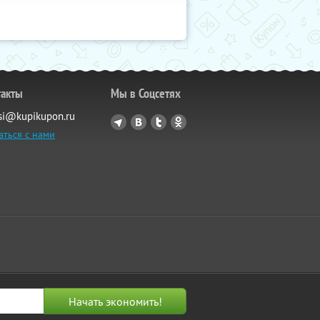
такты
Мы в Соцсетях
si@kupikupon.ru
аться с нами