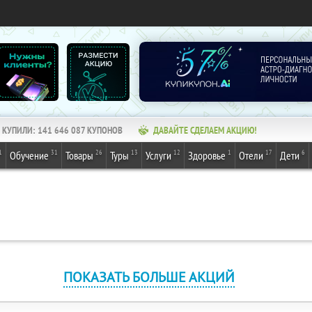
КУПИЛИ:
141 646 087
КУПОНОВ
ДАВАЙТЕ СДЕЛАЕМ АКЦИЮ!
1
31
26
13
12
1
17
6
Обучение
Товары
Туры
Услуги
Здоровье
Отели
Дети
ПОКАЗАТЬ БОЛЬШЕ АКЦИЙ