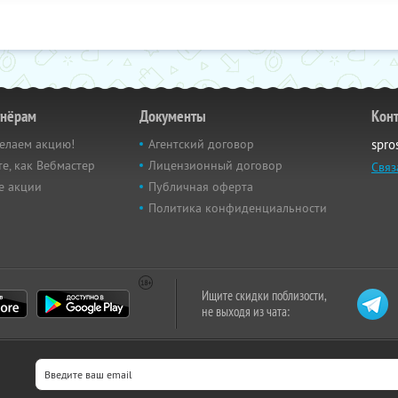
тнёрам
Документы
Кон
елаем акцию!
Агентский договор
spro
е, как Вебмастер
Лицензионный договор
Связ
е акции
Публичная оферта
Политика конфиденциальности
Ищите скидки поблизости,
не выходя из чата: