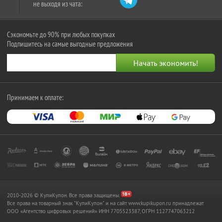
не выходя из чата:
Сэкономьте до 90% при любых покупках
Подпишитесь на самые выгодные предложения
Принимаем к оплате:
2010-2026 © КупиКупон. Все права защищены.
Все права на товарный знак "КупиКупон" и на сайт www.kupikupon.ru принадлежат
OOO «Агентство цифровых решений» ИНН 7705523387, ОГРН 1127747063212