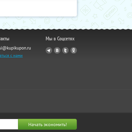
такты
Мы в Соцсетях
si@kupikupon.ru
аться с нами