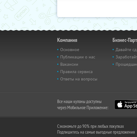
Компания
Бизнес-Пар
Основное
Давайте сд
Публикации о нас
Заработайт
Вакансии
Прошедши
Правила сервиса
Ответы на вопросы
Все наши купоны доступны
через Мобильное Приложение:
Сэкономьте до 90% при любых покупках
Подпишитесь на самые выгодные предложения