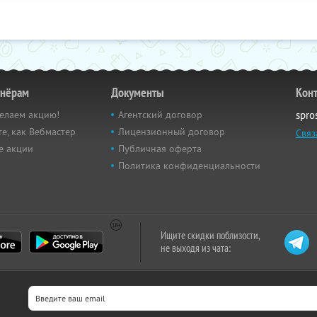
тнёрам
Документы
Кон
елаем акцию!
Агентский договор
spro
е, как Вебмастер
Лицензионный договор
Связ
е акции
Публичная оферта
Политика конфиденциальности
Ищите скидки поблизости,
не выходя из чата: