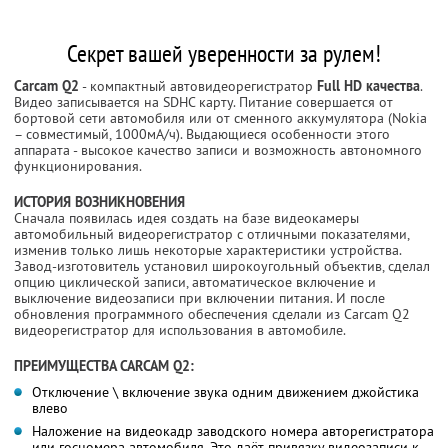
Секрет вашей уверенности за рулем!
Carcam Q2
- компактный автовидеорегистратор
Full HD качества
.
Видео записывается на SDHC карту. Питание совершается от
бортовой сети автомобиля или от сменного аккумулятора (Nokia
– совместимый, 1000мА/ч). Выдающиеся особенности этого
аппарата - высокое качество записи и возможность автономного
функционирования.
ИСТОРИЯ ВОЗНИКНОВЕНИЯ
Сначала появилась идея создать на базе видеокамеры
автомобильный видеорегистратор с отличными показателями,
изменив только лишь некоторые характеристики устройства.
Завод-изготовитель установил широкоугольный объектив, сделал
опцию циклической записи, автоматическое включение и
выключение видеозаписи при включении питания. И после
обновления программного обеспечения сделали из Carcam Q2
видеорегистратор для использования в автомобиле.
ПРЕИМУЩЕСТВА CARCAM Q2:
Отключение \ включение звука одним движением джойстика
влево
Наложение на видеокадр заводского номера авторегистратора
или госномера автомобиля. Это даёт привязку видеозаписи к