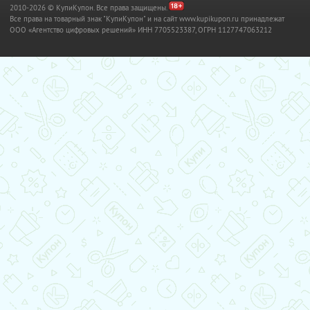
2010-2026 © КупиКупон. Все права защищены.
Все права на товарный знак "КупиКупон" и на сайт www.kupikupon.ru принадлежат
OOO «Агентство цифровых решений» ИНН 7705523387, ОГРН 1127747063212