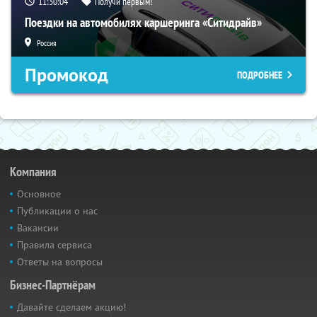
11:30:04
Получи первым!
Поездки на автомобилях каршеринга «Ситидрайв»
Россия
Промокод
ПОДРОБНЕЕ
Компания
Основное
Публикации о нас
Вакансии
Правила сервиса
Ответы на вопросы
Бизнес-Партнёрам
Давайте сделаем акцию!