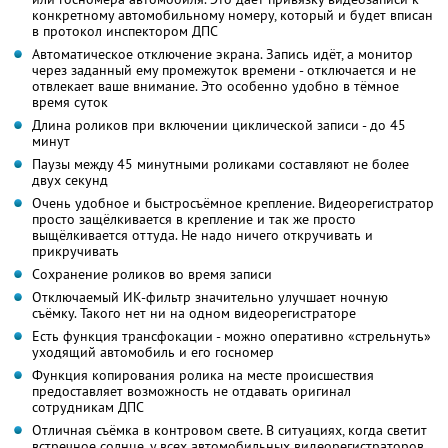
конкретному автомобильному номеру, который и будет вписан
в протокол инспектором ДПС
Автоматическое отключение экрана. Запись идёт, а монитор
через заданный ему промежуток времени - отключается и не
отвлекает ваше внимание. Это особенно удобно в тёмное
время суток
Длина роликов при включении циклической записи - до 45
минут
Паузы между 45 минутными роликами составляют не более
двух секунд
Очень удобное и быстросъёмное крепление. Видеорегистратор
просто защёлкивается в крепление и так же просто
выщёлкивается оттуда. Не надо ничего откручивать и
прикручивать
Сохранение роликов во время записи
Отключаемый ИК-фильтр значительно улучшает ночную
съёмку. Такого нет ни на одном видеорегистраторе
Есть функция трансфокации - можно оперативно «стрельнуть»
уходящий автомобиль и его госномер
Функция копирования ролика на месте происшествия
предоставляет возможность не отдавать оригинал
сотрудникам ДПС
Отличная съёмка в контровом свете. В ситуациях, когда светит
встречное солнце, у всех автомобильных видеорегистраторов