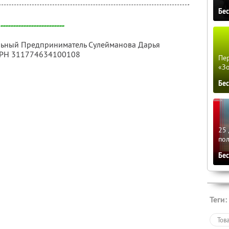
Бе
-------------------------
альный Предприниматель Сулейманова Дарья
ГРН 311774634100108
Пер
«З
Бе
25 
по
Бе
Теги:
Тов