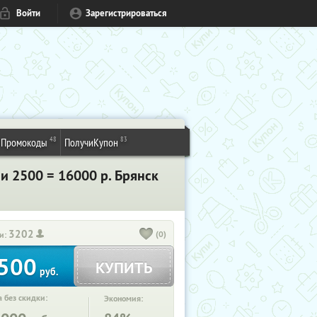
Войти
Зарегистрироваться
48
83
Промокоды
ПолучиКупон
и 2500 = 16000 р. Брянск
3202
(0)
и:
500
КУПИТЬ
руб.
 без скидки:
Экономия: