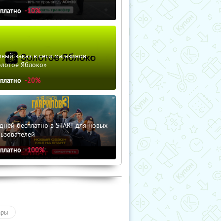
сплатно
-10%
вый заказ в сети магазинов
олотое Яблоко»
сплатно
-20%
дней бесплатно в START для новых
льзователей
сплатно
-100%
ары