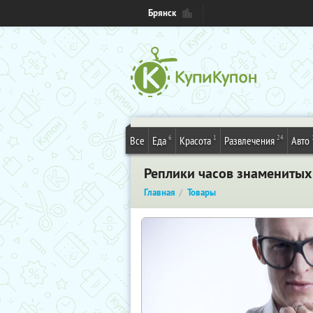
Брянск
6
1
24
Все
Еда
Красота
Развлечения
Авто
Реплики часов знаменитых 
Главная
Товары