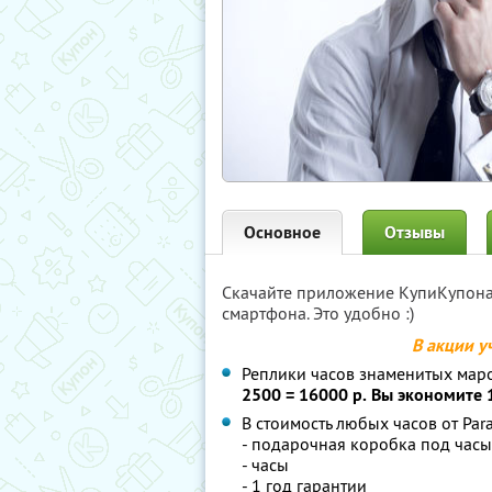
Основное
Отзывы
Скачайте приложение КупиКупон
смартфона. Это удобно :)
В акции у
Реплики часов знаменитых маро
2500 = 16000 р.
Вы экономите 
В стоимость любых часов от Par
- подарочная коробка под часы
- часы
- 1 год гарантии