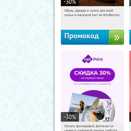
-30
%
Обувь, одежда и сумки для всей
14:37:30
Получили:
1
семьи в магазине kari на Wildberries
Россия
Промокод
-30
%
Печать фотографий, фотокниг от
14:37:30
Получили:
4
сервиса цифровой печати netPrint