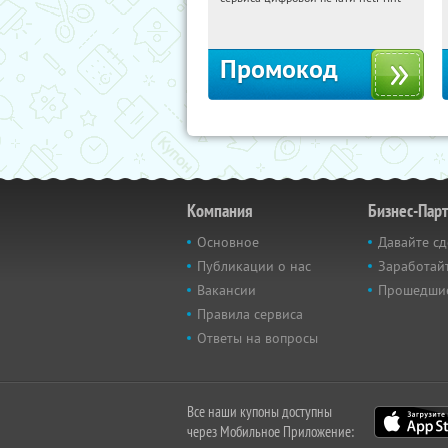
Россия
Промокод
Компания
Бизнес-Пар
Основное
Давайте сд
Публикации о нас
Заработайт
Вакансии
Прошедши
Правила сервиса
Ответы на вопросы
Все наши купоны доступны
через Мобильное Приложение: