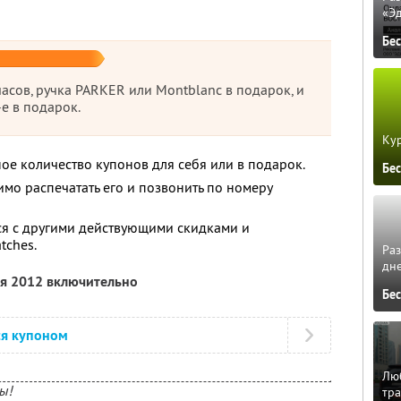
«Э
Бе
асов, ручка PARKER или Montblanc в подарок, и
-е в подарок.
Кур
ое количество купонов для себя или в подарок.
Бе
мо распечатать его и позвонить по номеру
ся с другими действующими скидками и
tches.
Ра
дне
ля 2012 включительно
Бе
ся купоном
Люб
ы!
тра