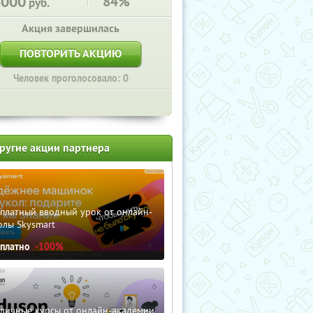
6000
84%
руб.
Акция завершилась
ПОВТОРИТЬ АКЦИЮ
Человек проголосовало: 0
ругие акции партнера
сплатный вводный урок от онлайн-
олы Skysmart
сплатно
-100%
зличные курсы от онлайн-академии