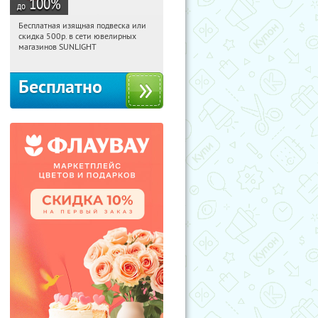
100
%
до
Бесплатная изящная подвеска или
14:37:30
Получили:
73
скидка 500р. в сети ювелирных
Россия
магазинов SUNLIGHT
Бесплатно