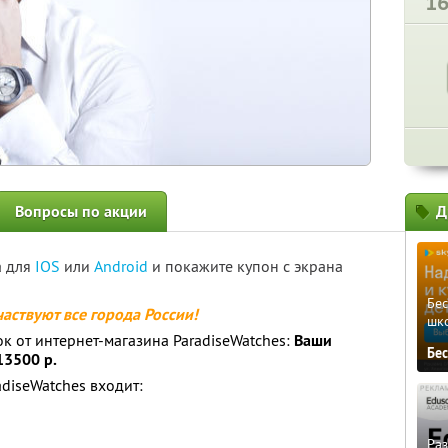
1
Вопросы по акции
Д
а для
IOS
или
Android
и покажите купон с экрана
Бе
частвуют все города России!
шк
к от интернет-магазина ParadiseWatches:
Ваши
Бе
13500 р.
adiseWatches входит:
Ра