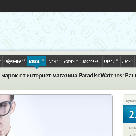
1
31
25
13
12
1
16
6
Обучение
Товары
Туры
Услуги
Здоровье
Отели
Дети
марок от интернет-магазина ParadiseWatches: Ваш
Купил
2
Цена