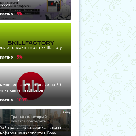
дюсон»
сплатно
-5%
сы от онлайн-школы Skillfactory
сплатно
-5%
змещение вашей вакансии на 30
й на сайте HeadHunter
сплатно
-100%
ой трансфер от сервиса заказа
нсферов из аэропортов i'way