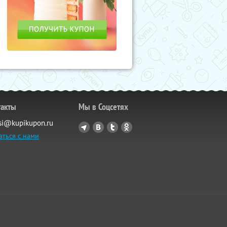
такты
Мы в Соцсетях
si@kupikupon.ru
аться с нами