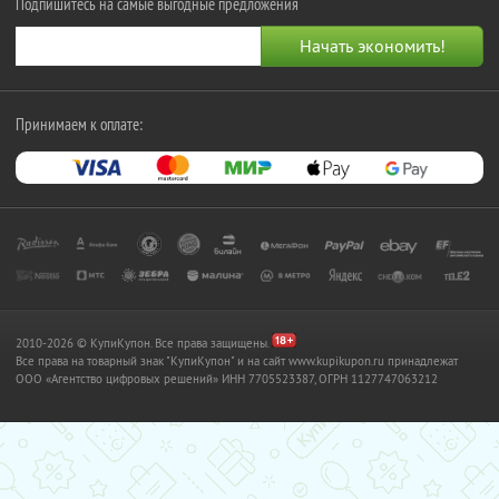
Подпишитесь на самые выгодные предложения
Принимаем к оплате:
2010-2026 © КупиКупон. Все права защищены.
Все права на товарный знак "КупиКупон" и на сайт www.kupikupon.ru принадлежат
OOO «Агентство цифровых решений» ИНН 7705523387, ОГРН 1127747063212