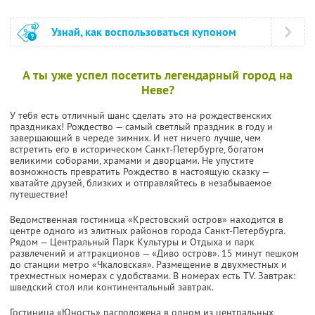
Узнай, как воспользоваться купоном
А ты уже успел посетить легендарный город на
Неве?
У тебя есть отличный шанс сделать это на рождественских
праздниках! Рождество — самый светлый праздник в году и
завершающий в череде зимних. И нет ничего лучше, чем
встретить его в историческом Санкт-Петербурге, богатом
великими соборами, храмами и дворцами. Не упустите
возможность превратить Рождество в настоящую сказку —
хватайте друзей, близких и отправляйтесь в незабываемое
путешествие!
Ведомственная гостиница «Крестовский остров» находится в
центре одного из элитных районов города Санкт-Петербурга.
Рядом — Центральный Парк Культуры и Отдыха и парк
развлечений и аттракционов — «Диво остров». 15 минут пешком
до станции метро «Чкаловская». Размещение в двухместных и
трехместных номерах с удобствами. В номерах есть TV. Завтрак:
шведский стол или континентальный завтрак.
Гостиница «Юность» расположена в одном из центральных