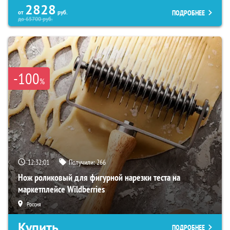
2828
ПОДРОБНЕЕ
от
руб.
до
65700
руб.
-100
%
12:32:00
Получили:
266
Нож роликовый для фигурной нарезки теста на
маркетплейсе Wildberries
Россия
Купить
ПОДРОБНЕЕ