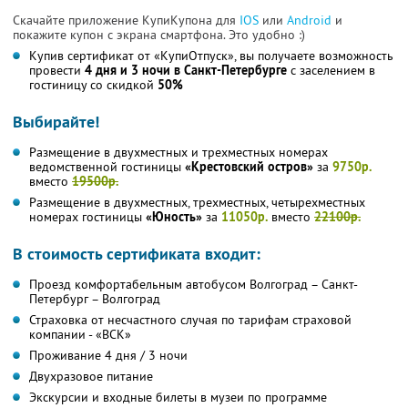
Скачайте приложение КупиКупона для
IOS
или
Android
и
покажите купон с экрана смартфона. Это удобно :)
Купив сертификат от «КупиОтпуск», вы получаете возможность
провести
4 дня и 3 ночи в Санкт-Петербурге
с заселением в
гостиницу со скидкой
50%
Выбирайте!
Размещение в двухместных и трехместных номерах
ведомственной гостиницы
«Крестовский остров»
за
9750р.
вместо
19500р.
Размещение в двухместных, трехместных, четырехместных
номерах гостиницы
«Юность»
за
11050р.
вместо
22100р.
В стоимость сертификата входит:
Проезд комфортабельным автобусом Волгоград – Санкт-
Петербург – Волгоград
Страховка от несчастного случая по тарифам страховой
компании - «ВСК»
Проживание 4 дня / 3 ночи
Двухразовое питание
Экскурсии и входные билеты в музеи по программе