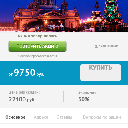
Акция завершилась
ПОВТОРИТЬ АКЦИЮ
Купи первым!
Человек проголосовало: 0
КУПИТЬ
9750
от
руб.
Цена без скидки:
Экономия:
22100
50%
руб.
Основное
Адреса
Отзывы
Вопросы по акции