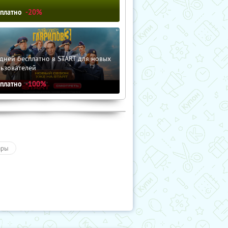
сплатно
-20%
дней бесплатно в START для новых
льзователей
сплатно
-100%
ары