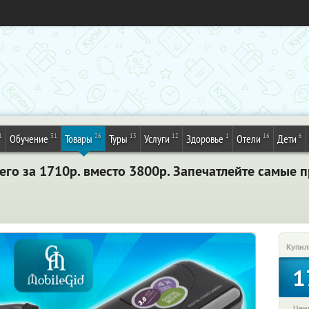
1
31
26
13
12
1
16
6
Обучение
Товары
Туры
Услуги
Здоровье
Отели
Дети
его за 1710р. вместо 3800р. Запечатлейте самые
Купил
1
Цена