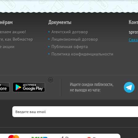
тнёрам
Документы
Кон
елаем акцию!
Агентский договор
spro
е, как Вебмастер
Лицензионный договор
Связ
е акции
Публичная оферта
Политика конфиденциальности
Ищите скидки поблизости,
не выходя из чата: