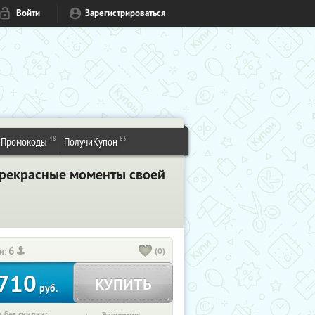
Войти
Зарегистрироваться
48
83
Промокоды
ПолучиКупон
 прекрасные моменты своей
6
(0)
и:
710
КУПИТЬ
руб.
 без скидки: