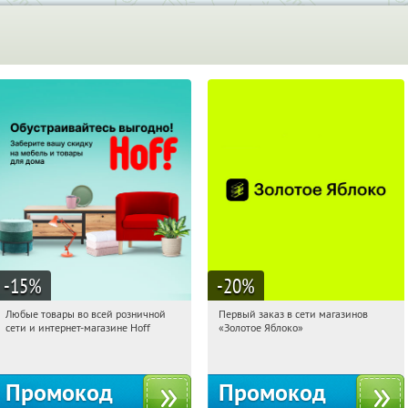
-15
%
-20
%
Любые товары во всей розничной
Первый заказ в сети магазинов
21:12:29
Получили:
83
21:12:29
Получи первым!
сети и интернет-магазине Hoff
«Золотое Яблоко»
Москва, 1-й Волоколамский проезд,
Россия
10с1
Промокод
Промокод