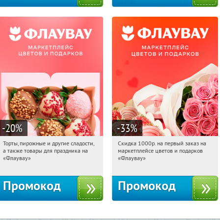
-20
%
-33
%
Торты, пирожные и другие сладости,
Скидка 1000р. на первый заказ на
21:12:29
Получили:
6
21:12:29
Получили:
18
а также товары для праздника на
маркетплейсе цветов и подарков
Россия
Россия
«Флаувау»
«Флаувау»
Промокод
Промокод