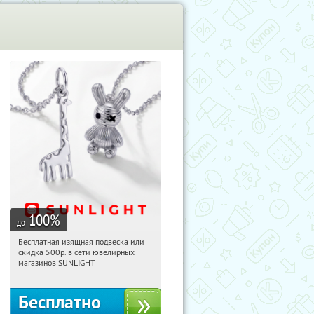
100
%
до
Бесплатная изящная подвеска или
21:12:29
Получили:
74
скидка 500р. в сети ювелирных
Россия
магазинов SUNLIGHT
Бесплатно