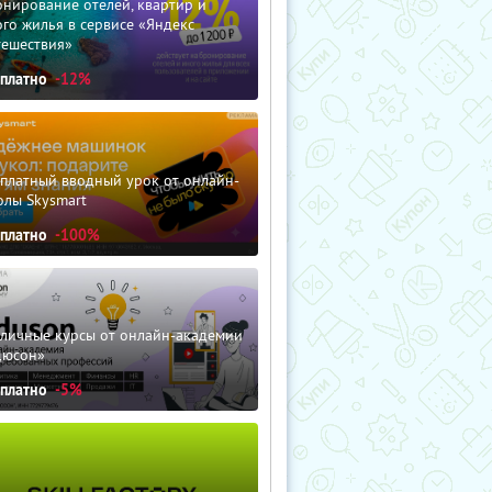
нирование отелей, квартир и
го жилья в сервисе «Яндекс
тешествия»
сплатно
-12%
сплатный вводный урок от онлайн-
олы Skysmart
сплатно
-100%
зличные курсы от онлайн-академии
дюсон»
сплатно
-5%