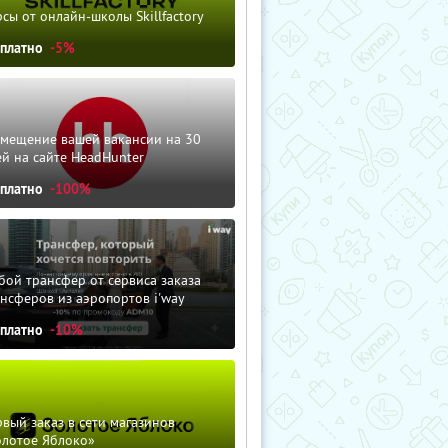
сы от онлайн-школы Skillfactory
сплатно
-5%
змещение вашей вакансии на 30
й на сайте HeadHunter
сплатно
-100%
ой трансфер от сервиса заказа
нсферов из аэропортов i'way
сплатно
-10%
вый заказ в сети магазинов
олотое Яблоко»