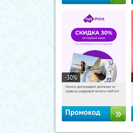
-30
%
Печать фотографий, фотокниг от
21:12:29
Получили:
4
сервиса цифровой печати netPrint
Россия
Промокод