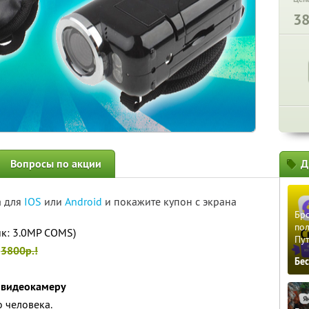
3
Вопросы по акции
Д
а для
IOS
или
Android
и покажите купон с экрана
Бро
пол
к: 3.0MP COMS)
Пу
о
3800р.!
Бе
 видеокамеру
 человека.