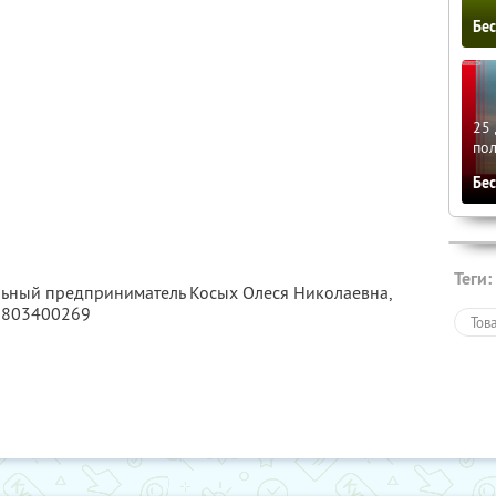
Бе
25 
по
Бе
Теги:
льный предприниматель Косых Олеся Николаевна,
6803400269
Тов