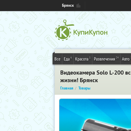
Брянск
6
1
24
Все
Еда
Красота
Развлечения
Авто
Видеокамера Solo L-200 вс
жизни! Брянск
Главная
Товары