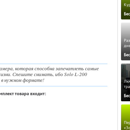
Кур
Бе
Ра
дне
Бе
амера, которая способна запечатлеть самые
зни. Спешите снимать, ибо Solo L-200
 в нужном формате!
Люб
тра
мплект товара входит:
Бе
Пер
«З