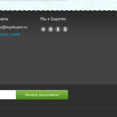
такты
Мы в Соцсетях
si@kupikupon.ru
аться с нами