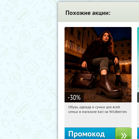
Похожие акции:
-30
%
Обувь, одежда и сумки для всей
21:12:29
Получили:
31
семьи в магазине kari на Wildberries
Россия
Промокод