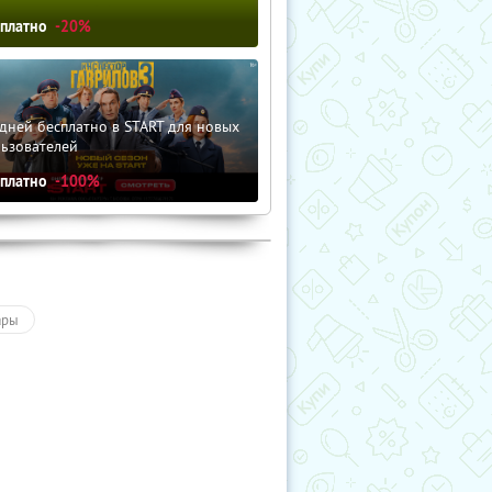
сплатно
-20%
дней бесплатно в START для новых
льзователей
сплатно
-100%
ары