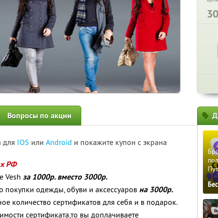
3
Вопросы по акции
Д
а для
IOS
или
Android
и покажите купон с экрана
Бро
пол
ах РФ
Пу
е Vesh
за 1000р. вместо 3000р.
Бе
о покупки одежды, обуви и аксессуаров
на 3000р.
ое количество сертификатов для себя и в подарок.
оимости сертификата,то вы доплачиваете