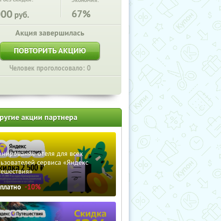
Экономия:
000
67%
руб.
Акция завершилась
ПОВТОРИТЬ АКЦИЮ
Человек проголосовало: 0
ругие акции партнера
нирование отеля для всех
ьзователей сервиса «Яндекс
тешествия»
сплатно
-10%