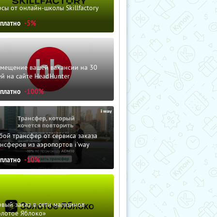
сы от онлайн-школы Skillfactory
сплатно
-5%
змещение вашей вакансии на 30
й на сайте HeadHunter
сплатно
-100%
ой трансфер от сервиса заказа
нсферов из аэропортов i'way
сплатно
-10%
вый заказ в сети магазинов
олотое Яблоко»