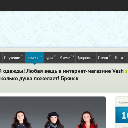
1
31
26
13
14
1
17
6
Обучение
Товары
Туры
Услуги
Здоровье
Отели
Дети
ой одежды! Любая вещь в интернет-магазине Vesh
з
сколько душа пожелает! Брянск
Купил
1
Цена