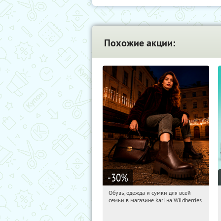
Похожие акции:
-30
%
Обувь, одежда и сумки для всей
12:35:20
Получили:
32
семьи в магазине kari на Wildberries
Россия