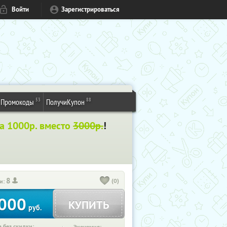
Войти
Зарегистрироваться
53
88
Промокоды
ПолучиКупон
а 1000р. вместо
3000р.
!
8
(0)
и:
000
КУПИТЬ
руб.
 без скидки: