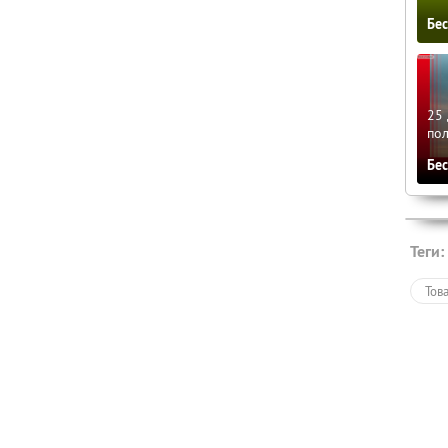
Бе
25 
по
Бе
Теги:
Тов