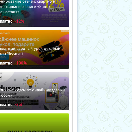
нирование отелей, квартир и
го жилья в сервисе «Яндекс
тешествия»
сплатно
-12%
сплатный вводный урок от онлайн-
олы Skysmart
сплатно
-100%
зличные курсы от онлайн-академии
дюсон»
сплатно
-5%