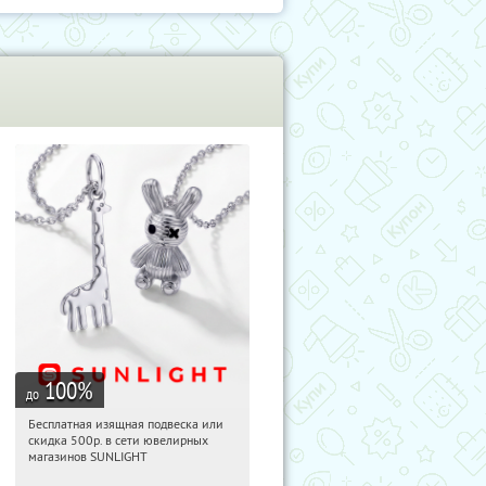
100
%
до
Бесплатная изящная подвеска или
12:35:20
Получили:
74
скидка 500р. в сети ювелирных
Россия
магазинов SUNLIGHT