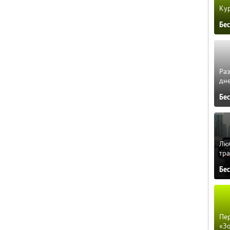
Кур
Бе
Ра
дне
Бе
Люб
тра
Бе
Пер
«З