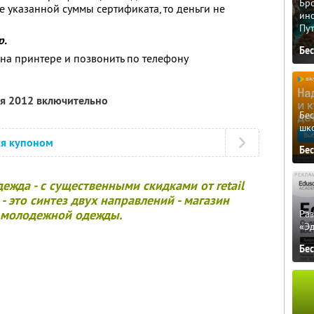
Бро
е указанной суммы сертификата, то деньги не
ино
Пу
р.
Бе
на принтере и позвонить по телефону
ля 2012 включительно
Бе
шк
ся купоном
Бе
ежда - с существенными скидками от retail
- это синтез двух направлений - магазин
 молодежной одежды.
Ра
«Э
Бе