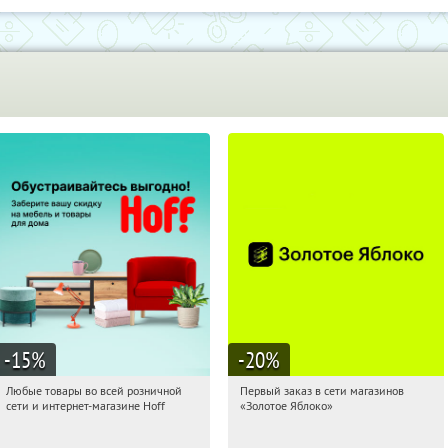
-15
%
-20
%
Любые товары во всей розничной
Первый заказ в сети магазинов
12:35:20
Получили:
83
12:35:20
Получи первым!
сети и интернет-магазине Hoff
«Золотое Яблоко»
Москва, 1-й Волоколамский проезд,
Россия
10с1