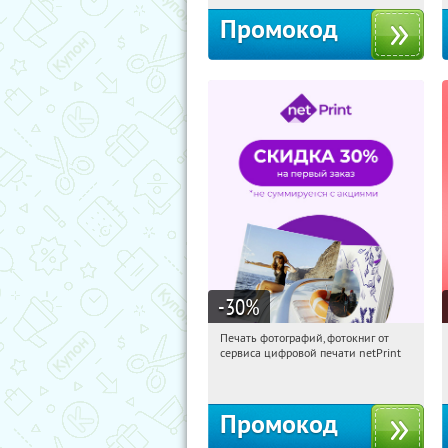
Промокод
-30
%
Печать фотографий, фотокниг от
12:35:20
Получили:
4
сервиса цифровой печати netPrint
Россия
Промокод