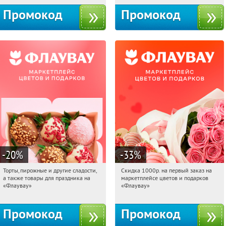
Промокод
Промокод
-20
%
-33
%
Торты, пирожные и другие сладости,
Скидка 1000р. на первый заказ на
12:35:20
Получили:
6
12:35:20
Получили:
18
а также товары для праздника на
маркетплейсе цветов и подарков
Россия
Россия
«Флаувау»
«Флаувау»
Промокод
Промокод