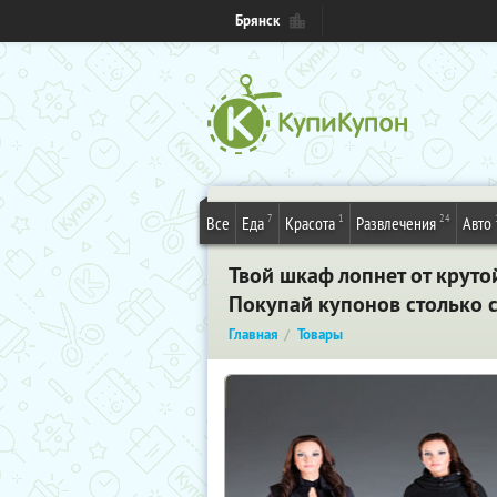
Брянск
7
1
24
Все
Еда
Красота
Развлечения
Авто
Твой шкаф лопнет от крут
Покупай купонов столько 
Главная
Товары